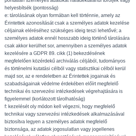
pontatlan személyes adatokat haladéktalanul töröljék vagy
helyesbítsék (pontosság)
e: tárolásának olyan formában kell történnie, amely az
Érintettek azonosítását csak a személyes adatok kezelése
céljainak eléréséhez szükséges ideig teszi lehetővé; a
személyes adatok ennél hosszabb ideig történő tárolására
csak akkor kerülhet sor, amennyiben a személyes adatok
kezelésére a GDPR 89. cikk (1) bekezdésének
megfelelően közérdekű archiválás céljából, tudományos
és történelmi kutatási célból vagy statisztikai célból kerül
majd sor, az e rendeletben az Érintettek jogainak és
szabadságainak védelme érdekében előírt megfelelő
technikai és szervezési intézkedések végrehajtására is
figyelemmel (korlátozott tárolhatóság)
f: kezelését oly módon kell végezni, hogy megfelelő
technikai vagy szervezési intézkedések alkalmazásával
biztosítva legyen a személyes adatok megfelelő
biztonsága, az adatok jogosulatlan vagy jogellenes