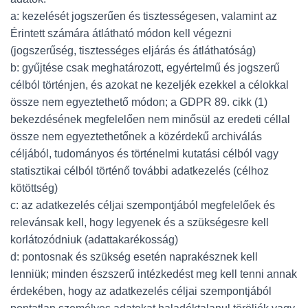
a: kezelését jogszerűen és tisztességesen, valamint az
Érintett számára átlátható módon kell végezni
(jogszerűség, tisztességes eljárás és átláthatóság)
b: gyűjtése csak meghatározott, egyértelmű és jogszerű
célból történjen, és azokat ne kezeljék ezekkel a célokkal
össze nem egyeztethető módon; a GDPR 89. cikk (1)
bekezdésének megfelelően nem minősül az eredeti céllal
össze nem egyeztethetőnek a közérdekű archiválás
céljából, tudományos és történelmi kutatási célból vagy
statisztikai célból történő további adatkezelés (célhoz
kötöttség)
c: az adatkezelés céljai szempontjából megfelelőek és
relevánsak kell, hogy legyenek és a szükségesre kell
korlátozódniuk (adattakarékosság)
d: pontosnak és szükség esetén naprakésznek kell
lenniük; minden észszerű intézkedést meg kell tenni annak
érdekében, hogy az adatkezelés céljai szempontjából