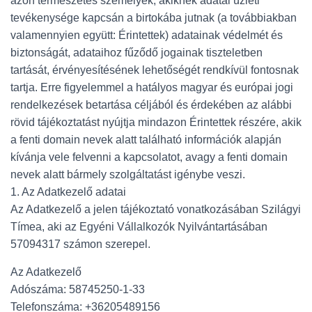
azon természetes személyek, akiknek adatai üzleti
tevékenysége kapcsán a birtokába jutnak (a továbbiakban
valamennyien együtt: Érintettek) adatainak védelmét és
biztonságát, adataihoz fűződő jogainak tiszteletben
tartását, érvényesítésének lehetőségét rendkívül fontosnak
tartja. Erre figyelemmel a hatályos magyar és európai jogi
rendelkezések betartása céljából és érdekében az alábbi
rövid tájékoztatást nyújtja mindazon Érintettek részére, akik
a fenti domain nevek alatt található információk alapján
kívánja vele felvenni a kapcsolatot, avagy a fenti domain
nevek alatt bármely szolgáltatást igénybe veszi.
1. Az Adatkezelő adatai
Az Adatkezelő a jelen tájékoztató vonatkozásában Szilágyi
Tímea, aki az Egyéni Vállalkozók Nyilvántartásában
57094317 számon szerepel.
Az Adatkezelő
Adószáma: 58745250-1-33
Telefonszáma: +36205489156