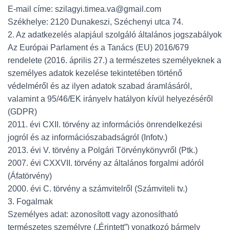
E-mail címe: szilagyi.timea.va@gmail.com
Székhelye: 2120 Dunakeszi, Széchenyi utca 74.
2. Az adatkezelés alapjául szolgáló általános jogszabályok
Az Európai Parlament és a Tanács (EU) 2016/679
rendelete (2016. április 27.) a természetes személyeknek a
személyes adatok kezelése tekintetében történő
védelméről és az ilyen adatok szabad áramlásáról,
valamint a 95/46/EK irányelv hatályon kívül helyezéséről
(GDPR)
2011. évi CXII. törvény az információs önrendelkezési
jogról és az információszabadságról (Infotv.)
2013. évi V. törvény a Polgári Törvénykönyvről (Ptk.)
2007. évi CXXVII. törvény az általános forgalmi adóról
(Áfatörvény)
2000. évi C. törvény a számvitelről (Számviteli tv.)
3. Fogalmak
Személyes adat: azonosított vagy azonosítható
természetes személyre („Érintett”) vonatkozó bármely