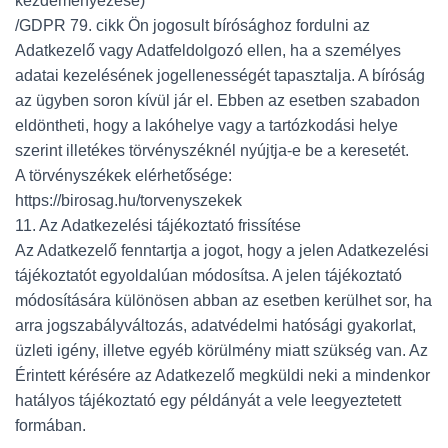
kezdeményezése)
/GDPR 79. cikk Ön jogosult bírósághoz fordulni az
Adatkezelő vagy Adatfeldolgozó ellen, ha a személyes
adatai kezelésének jogellenességét tapasztalja. A bíróság
az ügyben soron kívül jár el. Ebben az esetben szabadon
eldöntheti, hogy a lakóhelye vagy a tartózkodási helye
szerint illetékes törvényszéknél nyújtja-e be a keresetét.
A törvényszékek elérhetősége:
https://birosag.hu/torvenyszekek
11. Az Adatkezelési tájékoztató frissítése
Az Adatkezelő fenntartja a jogot, hogy a jelen Adatkezelési
tájékoztatót egyoldalúan módosítsa. A jelen tájékoztató
módosítására különösen abban az esetben kerülhet sor, ha
arra jogszabályváltozás, adatvédelmi hatósági gyakorlat,
üzleti igény, illetve egyéb körülmény miatt szükség van. Az
Érintett kérésére az Adatkezelő megküldi neki a mindenkor
hatályos tájékoztató egy példányát a vele leegyeztetett
formában.