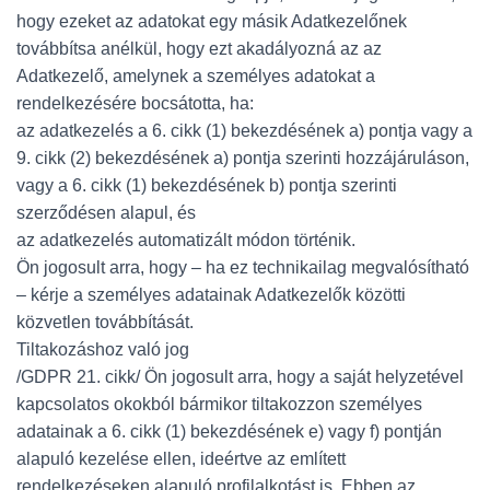
hogy ezeket az adatokat egy másik Adatkezelőnek
továbbítsa anélkül, hogy ezt akadályozná az az
Adatkezelő, amelynek a személyes adatokat a
rendelkezésére bocsátotta, ha:
az adatkezelés a 6. cikk (1) bekezdésének a) pontja vagy a
9. cikk (2) bekezdésének a) pontja szerinti hozzájáruláson,
vagy a 6. cikk (1) bekezdésének b) pontja szerinti
szerződésen alapul, és
az adatkezelés automatizált módon történik.
Ön jogosult arra, hogy – ha ez technikailag megvalósítható
– kérje a személyes adatainak Adatkezelők közötti
közvetlen továbbítását.
Tiltakozáshoz való jog
/GDPR 21. cikk/ Ön jogosult arra, hogy a saját helyzetével
kapcsolatos okokból bármikor tiltakozzon személyes
adatainak a 6. cikk (1) bekezdésének e) vagy f) pontján
alapuló kezelése ellen, ideértve az említett
rendelkezéseken alapuló profilalkotást is. Ebben az