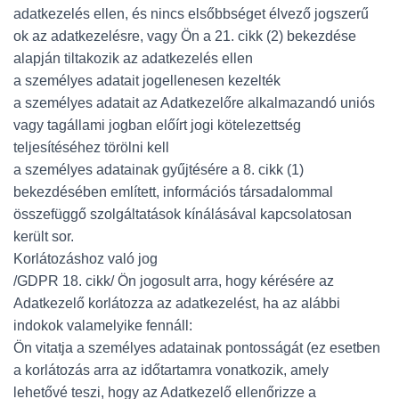
adatkezelés ellen, és nincs elsőbbséget élvező jogszerű
ok az adatkezelésre, vagy Ön a 21. cikk (2) bekezdése
alapján tiltakozik az adatkezelés ellen
a személyes adatait jogellenesen kezelték
a személyes adatait az Adatkezelőre alkalmazandó uniós
vagy tagállami jogban előírt jogi kötelezettség
teljesítéséhez törölni kell
a személyes adatainak gyűjtésére a 8. cikk (1)
bekezdésében említett, információs társadalommal
összefüggő szolgáltatások kínálásával kapcsolatosan
került sor.
Korlátozáshoz való jog
/GDPR 18. cikk/ Ön jogosult arra, hogy kérésére az
Adatkezelő korlátozza az adatkezelést, ha az alábbi
indokok valamelyike fennáll:
Ön vitatja a személyes adatainak pontosságát (ez esetben
a korlátozás arra az időtartamra vonatkozik, amely
lehetővé teszi, hogy az Adatkezelő ellenőrizze a