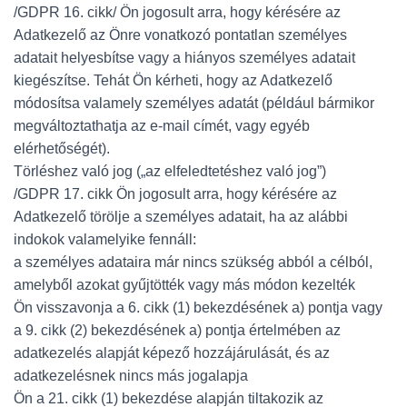
/GDPR 16. cikk/ Ön jogosult arra, hogy kérésére az
Adatkezelő az Önre vonatkozó pontatlan személyes
adatait helyesbítse vagy a hiányos személyes adatait
kiegészítse. Tehát Ön kérheti, hogy az Adatkezelő
módosítsa valamely személyes adatát (például bármikor
megváltoztathatja az e-mail címét, vagy egyéb
elérhetőségét).
Törléshez való jog („az elfeledtetéshez való jog”)
/GDPR 17. cikk Ön jogosult arra, hogy kérésére az
Adatkezelő törölje a személyes adatait, ha az alábbi
indokok valamelyike fennáll:
a személyes adataira már nincs szükség abból a célból,
amelyből azokat gyűjtötték vagy más módon kezelték
Ön visszavonja a 6. cikk (1) bekezdésének a) pontja vagy
a 9. cikk (2) bekezdésének a) pontja értelmében az
adatkezelés alapját képező hozzájárulását, és az
adatkezelésnek nincs más jogalapja
Ön a 21. cikk (1) bekezdése alapján tiltakozik az