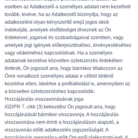
esetben az Adatkezelő a személyes adatait nem kezelheti
tovább, kivéve, ha az Adatkezelő bizonyítja, hogy az
adatkezelést olyan kényszerítő erejű jogos okok
indokolják, amelyek elsőbbséget élveznek az Ön
érdekeivel, jogaival és szabadságaival szemben, vagy
amelyek jogi igények előterjesztéséhez, érvényesítéséhez
vagy védelméhez kapcsolódnak. Ha a személyes
adatainak kezelése közvetlen üzletszerzés érdekében
történik, Ön jogosult arra, hogy bármikor tiltakozzon az
Önre vonatkozó személyes adatai e célból történő
kezelése ellen, ideértve a profilalkotást is, amennyiben az
a közvetlen üzletszerzéshez kapcsolódik.
Hozzájárulás visszavonásának joga
/GDPR 7. cikk (3) bekezdés/ Ön jogosult arra, hogy
hozzájárulását bármikor visszavonja. A hozzájárulás
visszavonása nem érinti a hozzájáruláson alapuló, a
visszavonás előtti adatkezelés jogszerűségét. A
hozzájárulás megadása előtt Önt erről tájékoztatni kell. A