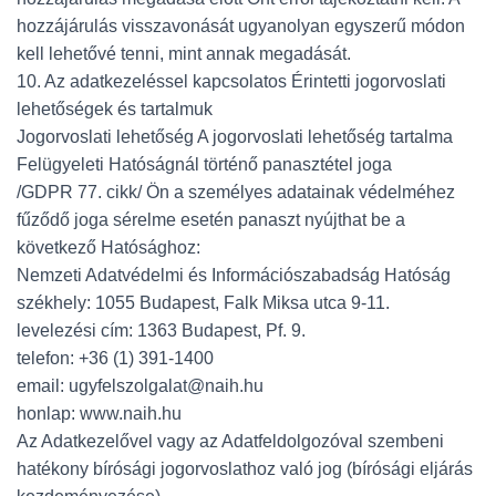
hozzájárulás visszavonását ugyanolyan egyszerű módon
kell lehetővé tenni, mint annak megadását.
10. Az adatkezeléssel kapcsolatos Érintetti jogorvoslati
lehetőségek és tartalmuk
Jogorvoslati lehetőség A jogorvoslati lehetőség tartalma
Felügyeleti Hatóságnál történő panasztétel joga
/GDPR 77. cikk/ Ön a személyes adatainak védelméhez
fűződő joga sérelme esetén panaszt nyújthat be a
következő Hatósághoz:
Nemzeti Adatvédelmi és Információszabadság Hatóság
székhely: 1055 Budapest, Falk Miksa utca 9-11.
levelezési cím: 1363 Budapest, Pf. 9.
telefon: +36 (1) 391-1400
email: ugyfelszolgalat@naih.hu
honlap: www.naih.hu
Az Adatkezelővel vagy az Adatfeldolgozóval szembeni
hatékony bírósági jogorvoslathoz való jog (bírósági eljárás