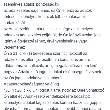
személyes adatok pontosságát)
az adatkezelés jogellenes, és Ön ellenzi az adatok
törlését, és ehelyett kéri azok felhasználásának
korlátozását
az Adatkezelőnek már nincs szüksége a személyes
adatokra adatkezelés céljából, de Ön igényli azokat jogi
igény előterjesztéséhez, érvényesítéséhez vagy
védelméhez
Ön a 21. cikk (1) bekezdése szerint tiltakozott az
adatkezelés ellen (ez esetben a korlátozás arra az
időtartamra vonatkozik, amíg megállapításra nem kerül,
hogy az Adatkezelő jogos indokai elsőbbséget élveznek-e
az Ön jogos indokaival szemben).
Adathordozhatósághoz való jog
/GDPR 20. cikk/ Ön jogosult arra, hogy az Önre vonatkozó,
Ön által egy Adatkezelő rendelkezésére bocsátott
személyes adatait tagolt, széles körben használt, géppel
olvasható formátumban megkapja, továbbá jogosult arra,