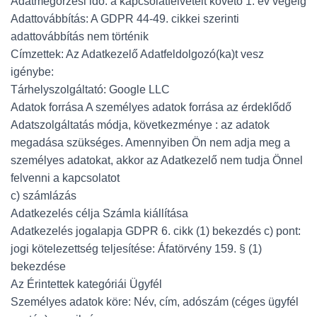
Adatmegőrzési idő: a kapcsolatfelvételt követő 1. év végéig
Adattovábbítás: A GDPR 44-49. cikkei szerinti
adattovábbítás nem történik
Címzettek: Az Adatkezelő Adatfeldolgozó(ka)t vesz
igénybe:
Tárhelyszolgáltató: Google LLC
Adatok forrása A személyes adatok forrása az érdeklődő
Adatszolgáltatás módja, következménye : az adatok
megadása szükséges. Amennyiben Ön nem adja meg a
személyes adatokat, akkor az Adatkezelő nem tudja Önnel
felvenni a kapcsolatot
c) számlázás
Adatkezelés célja Számla kiállítása
Adatkezelés jogalapja GDPR 6. cikk (1) bekezdés c) pont:
jogi kötelezettség teljesítése: Áfatörvény 159. § (1)
bekezdése
Az Érintettek kategóriái Ügyfél
Személyes adatok köre: Név, cím, adószám (céges ügyfél