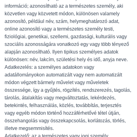
információ; azonosítható az a természetes személy, aki
közvetlen vagy közvetett módon, különösen valamely
azonosító, például név, szám, helymeghatározó adat,
online azonosító vagy a természetes személy testi,
fiziológiai, genetikai, szellemi, gazdasági, kulturális vagy
szociális azonosságára vonatkozó egy vagy több tényező
alapján azonosítható. Ilyen tipikus személyes adatok
különösen: név, lakcím, születési hely és idő, anyja neve.
Adatkezelés: a személyes adatokon vagy
adatállományokon automatizált vagy nem automatizált
módon végzett bármely művelet vagy műveletek
összessége, így a gyűjtés, rögzítés, rendszerezés, tagolás,
tárolás, átalakítás vagy megváltoztatás, lekérdezés,
betekintés, felhasználás, közlés, továbbítás, terjesztés
vagy egyéb módon történő hozzáférhetővé tétel útján,
összehangolás vagy összekapcsolás, korlátozás, törlés,
illetve megsemmisítés.
Adatkezelő: az a természetes vagy jogi személy,