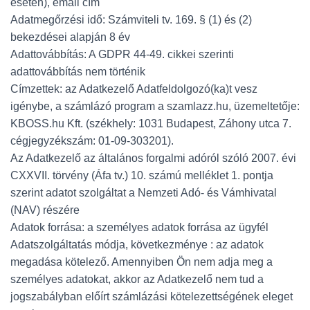
esetén), email cím
Adatmegőrzési idő: Számviteli tv. 169. § (1) és (2)
bekezdései alapján 8 év
Adattovábbítás: A GDPR 44-49. cikkei szerinti
adattovábbítás nem történik
Címzettek: az Adatkezelő Adatfeldolgozó(ka)t vesz
igénybe, a számlázó program a szamlazz.hu, üzemeltetője:
KBOSS.hu Kft. (székhely: 1031 Budapest, Záhony utca 7.
cégjegyzékszám: 01-09-303201).
Az Adatkezelő az általános forgalmi adóról szóló 2007. évi
CXXVII. törvény (Áfa tv.) 10. számú melléklet 1. pontja
szerint adatot szolgáltat a Nemzeti Adó- és Vámhivatal
(NAV) részére
Adatok forrása: a személyes adatok forrása az ügyfél
Adatszolgáltatás módja, következménye : az adatok
megadása kötelező. Amennyiben Ön nem adja meg a
személyes adatokat, akkor az Adatkezelő nem tud a
jogszabályban előírt számlázási kötelezettségének eleget