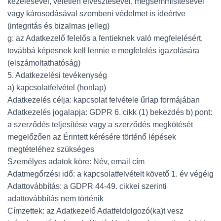
kezelésével, véletlen elvesztésével, megsemmisítésével
vagy károsodásával szembeni védelmet is ideértve
(integritás és bizalmas jelleg)
g: az Adatkezelő felelős a fentieknek való megfelelésért,
továbbá képesnek kell lennie e megfelelés igazolására
(elszámoltathatóság)
5. Adatkezelési tevékenység
a) kapcsolatfelvétel (honlap)
Adatkezelés célja: kapcsolat felvétele űrlap formájában
Adatkezelés jogalapja: GDPR 6. cikk (1) bekezdés b) pont:
a szerződés teljesítése vagy a szerződés megkötését
megelőzően az Érintett kérésére történő lépések
megtételéhez szükséges
Személyes adatok köre: Név, email cím
Adatmegőrzési idő: a kapcsolatfelvételt követő 1. év végéig
Adattovábbítás: a GDPR 44-49. cikkei szerinti
adattovábbítás nem történik
Címzettek: az Adatkezelő Adatfeldolgozó(ka)t vesz